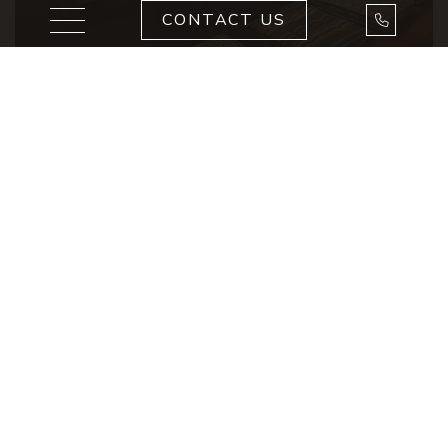
Toggle navigation
Call Us
CONTACT US
WAI
Experimenta con especias como menta, curry y muchas más,
saborea platos tailandeses únicos y exóticos. En el centro de
este viaje gastronómico están los fideos hechos a mano
visibles desde la estación de wok show. Diseñado en sabores
que varían desde salado y dulce hasta ácido y picante, WAI
ofrece una versión creativa de los fundamentos de las
comidas tailandesas.
Capacidad: 90 asientos en el interior y 30 en el exterior.
Horario: 5:30 p.m. a 11:00 pm.
Código de vestimenta: cena elegante casual.
Edad: Adultos (18+).